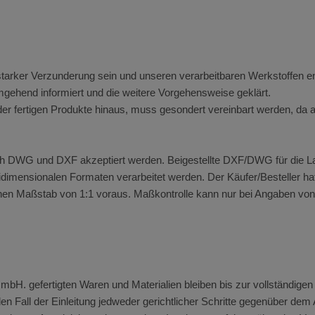
 starker Verzunderung sein und unseren verarbeitbaren Werkstoffen 
umgehend informiert und die weitere Vorgehensweise geklärt.
 der fertigen Produkte hinaus, muss gesondert vereinbart werden, da
ch DWG und DXF akzeptiert werden. Beigestellte DXF/DWG für die L
idimensionalen Formaten verarbeitet werden. Der Käufer/Besteller haft
nen Maßstab von 1:1 voraus. Maßkontrolle kann nur bei Angaben von
bH. gefertigten Waren und Materialien bleiben bis zur vollständige
n Fall der Einleitung jedweder gerichtlicher Schritte gegenüber dem