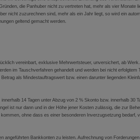
 Gründen, die Panhuber nicht zu vertreten hat, mehr als vier Monate
ber nicht zuzurechnen sind, mehr als ein Jahr liegt, so wird ein au
öhungen geltend gemacht werden.
rücklich vereinbart, exklusive Mehrwertsteuer, unversichert, ab Wer
erden im Tauschverfahren gehandelt und werden bei nicht erfolgtem T
 Betrag als Mindestauftragswert bzw. einen darunter liegenden Klein
de, innerhalb 14 Tagen unter Abzug von 2 % Skonto bzw. innerhalb 30
el ist nur dann und in der Höhe jener Kosten zulässig, die zur Beheb
ist kommen, ohne dass es einer besonderen Inverzugsetzung bedarf, 
en angeführten Bankkonten zu leisten. Aufrechnung von Forderunge