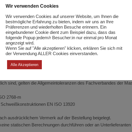
ls vom Käufer genehmigt, sofern nicht ausdrücklich anders vereinbart
Wir verwenden Cookies
eit beschränkt. Für Verspätungen von Lieferanten wird keine Haftung
Wir verwenden Cookies auf unserer Website, um Ihnen die
bestmögliche Erfahrung zu bieten, indem wir uns an Ihre
eignisse höherer Gewalt, Arbeitsausstände, Aussperrungen usw. bei u
Präferenzen und wiederholten Besuche erinnern. Ein
ugung oder Versand verhindern, entbinden uns während ihrer ganzen 
eingebundener Cookie dient zum Beispiel dazu, dass das
folgende Popup jedem/r Besucher:in nur einmal pro Monat
Lieferverpflichtungen und berechtigen uns, wenn die näheren Umstän
angezeigt wird.
n diesen Fällen berechtigt ist, vom Vertrag zurück zu treten.
Wenn Sie auf "Alle akzeptieren" klicken, erklären Sie sich mit
der Verwendung ALLER Cookies einverstanden.
Alle Akzeptieren
ich sind, gelten die Allgemeintoleranzen des Fachverbandes der Mas
 ISO 2768-m
n Schweißkonstruktionen EN ISO 13920
h ausdrücklichem Vermerk auf der Bestellung beigelegt.
 keine statischen Berechnungen durchführen oder an Unterlieferanten