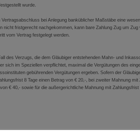
festgestellt wurde.
 Vertragsabschluss bei Anlegung banküblicher Maßstäbe eine wesentl
gen nicht fristgerecht nachgekommen, kann bare Zahlung Zug um Zug
itt vom Vertrag festgelegt werden.
en Fall des Verzugs, die dem Gläubiger entstehenden Mahn- und Inka
r sich im Speziellen verpflichtet, maximal die Vergütungen des einges
oinstituten gebührenden Vergütungen ergeben. Sofern der Gläubiger
ahlungsfrist 8 Tage einen Betrag von € 20,-, bei zweiter Mahnung mit 
 von € 40,- sowie für die außergerichtliche Mahnung mit Zahlungsfrist
bindlich. Mehr- oder Minderlieferungen sowie sonstige im Rahmen de