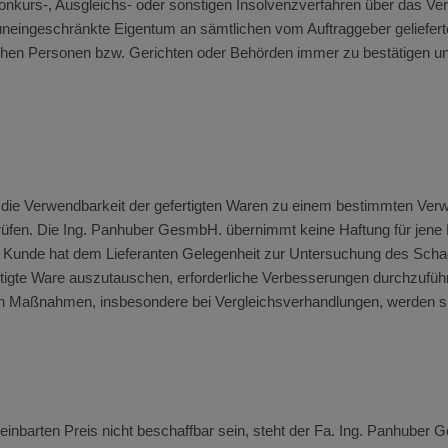
s Konkurs-, Ausgleichs- oder sonstigen Insolvenzverfahren über das
uneingeschränkte Eigentum an sämtlichen vom Auftraggeber gelieferten
tischen Personen bzw. Gerichten oder Behörden immer zu bestätigen u
die Verwendbarkeit der gefertigten Waren zu einem bestimmten Verw
rprüfen. Die Ing. Panhuber GesmbH. übernimmt keine Haftung für jen
r Kunde hat dem Lieferanten Gelegenheit zur Untersuchung des Scha
fertigte Ware auszutauschen, erforderliche Verbesserungen durchzuf
den Maßnahmen, insbesondere bei Vergleichsverhandlungen, werden s
ereinbarten Preis nicht beschaffbar sein, steht der Fa. Ing. Panhuber